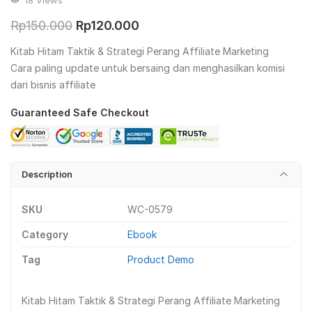
Original
Current
Rp
150.000
Rp
120.000
price
price
Kitab Hitam Taktik & Strategi Perang Affiliate Marketing
was:
is:
Cara paling update untuk bersaing dan menghasilkan komisi
dari bisnis affiliate
Rp150.000.
Rp120.000.
Guaranteed Safe Checkout
Description
SKU
WC-0579
Category
Ebook
Tag
Product Demo
Kitab Hitam Taktik & Strategi Perang Affiliate Marketing