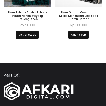
Buku Bahasa Aceh – Bahasa
Buku Gontor Menerobos
Indatu Nenek Moyang
Mitos Menelusuri Jejak dan
Ureueng Aceh
Kiprah Gontor
Rp
73.000
Rp
109.000
Out of stock
Add to cart
Part Of: