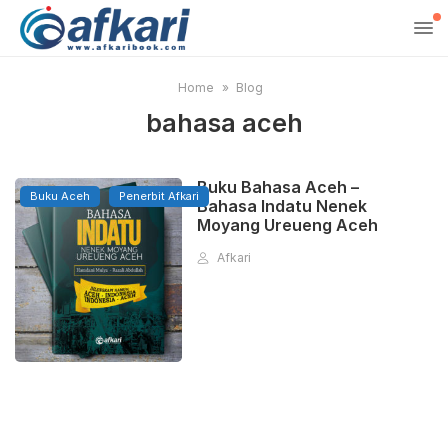
Home
Blog
bahasa aceh
Buku Bahasa Aceh –
Buku Aceh
Penerbit Afkari
Bahasa Indatu Nenek
Moyang Ureueng Aceh
Afkari