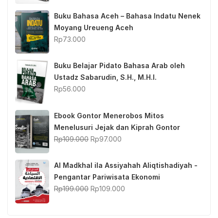
Buku Bahasa Aceh – Bahasa Indatu Nenek
Moyang Ureueng Aceh
Rp
73.000
Buku Belajar Pidato Bahasa Arab oleh
Ustadz Sabarudin, S.H., M.H.I.
Rp
56.000
Ebook Gontor Menerobos Mitos
Menelusuri Jejak dan Kiprah Gontor
Original
Current
Rp
109.000
Rp
97.000
price
price
was:
is:
Al Madkhal ila Assiyahah Aliqtishadiyah -
Rp109.000.
Rp97.000.
Pengantar Pariwisata Ekonomi
Original
Current
Rp
199.000
Rp
109.000
price
price
was:
is: