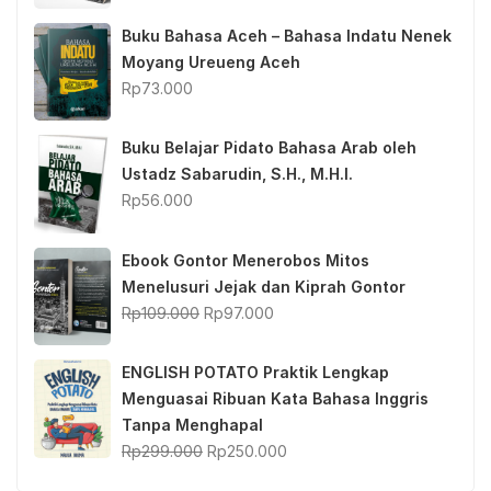
Buku Bahasa Aceh – Bahasa Indatu Nenek
Moyang Ureueng Aceh
Rp
73.000
Buku Belajar Pidato Bahasa Arab oleh
Ustadz Sabarudin, S.H., M.H.I.
Rp
56.000
Ebook Gontor Menerobos Mitos
Menelusuri Jejak dan Kiprah Gontor
Original
Current
Rp
109.000
Rp
97.000
price
price
was:
is:
ENGLISH POTATO Praktik Lengkap
Rp109.000.
Rp97.000.
Menguasai Ribuan Kata Bahasa Inggris
Tanpa Menghapal
Original
Current
Rp
299.000
Rp
250.000
price
price