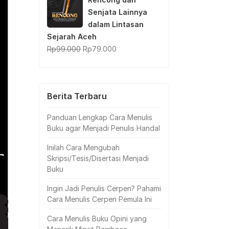
Senjata Lainnya
dalam Lintasan
Sejarah Aceh
Original
Current
Rp
99.000
Rp
79.000
price
price
was:
is:
Rp99.000.
Rp79.000.
Berita Terbaru
Panduan Lengkap Cara Menulis
Buku agar Menjadi Penulis Handal
Inilah Cara Mengubah
Skripsi/Tesis/Disertasi Menjadi
Buku
Ingin Jadi Penulis Cerpen? Pahami
Cara Menulis Cerpen Pemula Ini
Cara Menulis Buku Opini yang