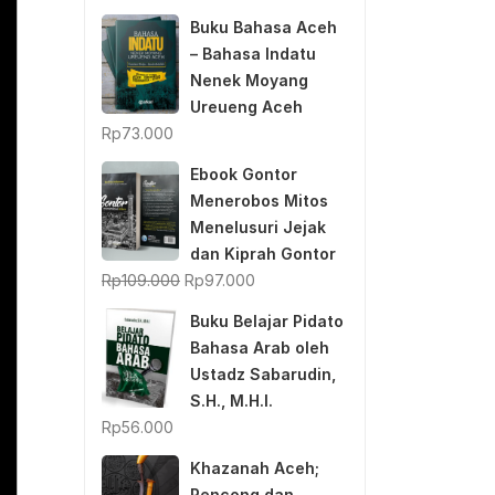
Buku Bahasa Aceh
– Bahasa Indatu
Nenek Moyang
Ureueng Aceh
Rp
73.000
Ebook Gontor
Menerobos Mitos
Menelusuri Jejak
dan Kiprah Gontor
Original
Current
Rp
109.000
Rp
97.000
price
price
Buku Belajar Pidato
was:
is:
Bahasa Arab oleh
Rp109.000.
Rp97.000.
Ustadz Sabarudin,
S.H., M.H.I.
Rp
56.000
Khazanah Aceh;
Rencong dan